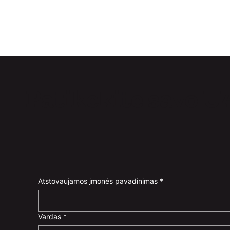
Patikėkite savo U
Atstovaujamos įmonės pavadinimas
*
Vardas
*