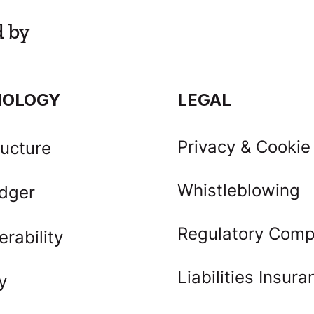
d by
NOLOGY
LEGAL
Privacy & Cookie
ructure
Whistleblowing
dger
Regulatory Comp
erability
Liabilities Insur
y