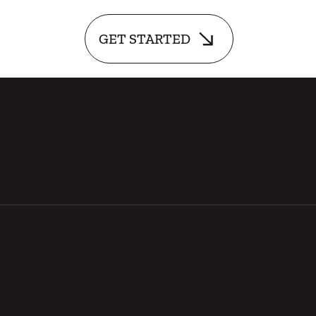
GET STARTED
Axiology komandai