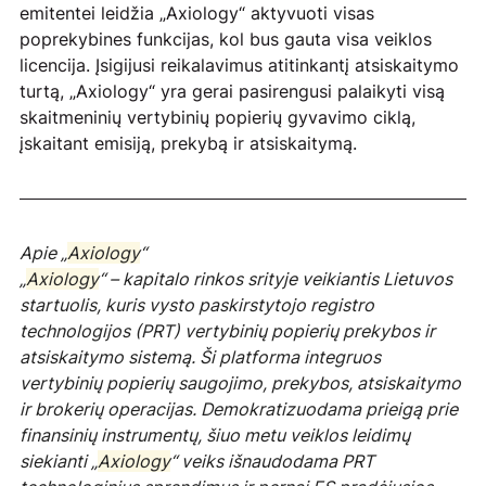
emitentei leidžia „Axiology“ aktyvuoti visas 
poprekybines funkcijas, kol bus gauta visa veiklos 
licencija. Įsigijusi reikalavimus atitinkantį atsiskaitymo 
turtą, „Axiology“ yra gerai pasirengusi palaikyti visą 
skaitmeninių vertybinių popierių gyvavimo ciklą, 
įskaitant emisiją, prekybą ir atsiskaitymą.
Apie „
Axiology
“
„
Axiology
“ – kapitalo rinkos srityje veikiantis Lietuvos 
startuolis, kuris vysto paskirstytojo registro 
technologijos (PRT) vertybinių popierių prekybos ir 
atsiskaitymo sistemą. Ši platforma integruos 
vertybinių popierių saugojimo, prekybos, atsiskaitymo 
ir brokerių operacijas. Demokratizuodama prieigą prie 
finansinių instrumentų, šiuo metu veiklos leidimų 
siekianti „
Axiology
“ veiks išnaudodama PRT 