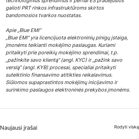
technologinius sprendimus ir pernai ES pradėjusios 
galioti PRT rinkos infrastruktūroms skirtos 
bandomosios tvarkos nuostatas.
Apie „Blue EMI“
„Blue EMI“ yra licencijuota elektroninių pinigų įstaiga, 
įmonėms teikianti mokėjimo paslaugas. Kuriami 
pritaikyti prie poreikių mokėjimo sprendimai, t.p. 
„pažinkite savo klientą“ (angl. KYC) ir „pažink savo 
verslą“ (angl. KYB) procesai, specialiai pritaikyti 
sutelktinio finansavimo atitikties reikalavimus. 
Siūlomos supaprastintos mokėjimų inicijavimo ir 
surinkimo paslaugos elektroninės prekybos įmonėms.
Rodyti viską
Naujausi įrašai