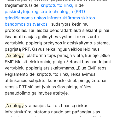
(reglamentus) dėl 
kriptoturto rinkų
ir dėl 
paskirstytojo registro technologija (PRT) 
grindžiamoms rinkos infrastruktūroms skirtos 
bandomosios tvarkos
, 
 sudarytas ketinimų 
protokolas. Tai leidžia bendradarbiauti siekiant pilnai 
išnaudoti naujas galimybes vystant tokenizuotų 
vertybinių popierių prekybos ir atsiskaitymo sistemą, 
pagrįstą PRT. Gavus reikalingus veiklos leidimus, 
„
Axiology
“ platforma taps pirmąja vieta, kurioje „Blue 
EMI“ išleisti elektroninių pinigų žetonai bus naudojami 
vertybinių popierių atsiskaitymams. „Blue EMI“ taps 
Reglamento dėl kriptoturto rinkų reikalavimus 
atitinkančiu subjektu, kurio išleisti el. pinigų žetonai 
remsis PRT siūlant įvairias šios pinigų rūšies 
panaudojimo galimybes ateityje.
„
Axiology
 yra naujos kartos finansų rinkos 
infrastruktūra, statoma naudojant pažangiausias 