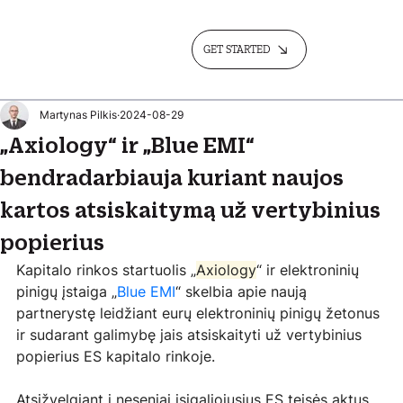
GET STARTED
Martynas Pilkis
2024-08-29
„Axiology“ ir „Blue EMI“
bendradarbiauja kuriant naujos
kartos atsiskaitymą už vertybinius
popierius
Kapitalo rinkos startuolis „
Axiology
“ ir elektroninių 
pinigų įstaiga „
Blue EMI
“ skelbia apie naują 
partnerystę leidžiant eurų elektroninių pinigų žetonus 
ir sudarant galimybę jais atsiskaityti už vertybinius 
popierius ES kapitalo rinkoje.
Atsižvelgiant į neseniai įsigaliojusius ES teisės aktus 