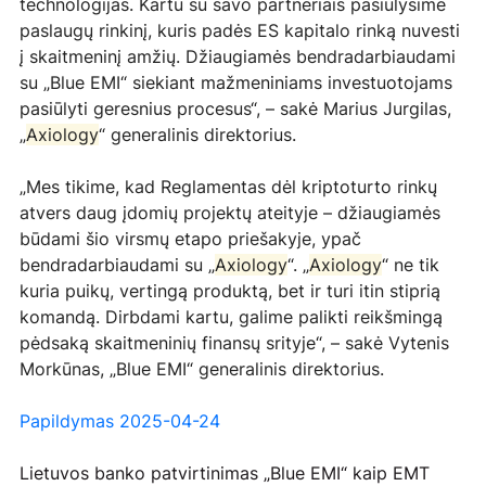
technologijas. Kartu su savo partneriais pasiūlysime 
paslaugų rinkinį, kuris padės ES kapitalo rinką nuvesti 
į skaitmeninį amžių. Džiaugiamės bendradarbiaudami 
su „Blue EMI“ siekiant mažmeniniams investuotojams 
pasiūlyti geresnius procesus“, – sakė Marius Jurgilas, 
„
Axiology
“ generalinis direktorius.
„Mes tikime, kad Reglamentas dėl kriptoturto rinkų 
atvers daug įdomių projektų ateityje – džiaugiamės 
būdami šio virsmų etapo priešakyje, ypač 
bendradarbiaudami su „
Axiology
“. „
Axiology
“ ne tik 
kuria puikų, vertingą produktą, bet ir turi itin stiprią 
komandą. Dirbdami kartu, galime palikti reikšmingą 
pėdsaką skaitmeninių finansų srityje“, – sakė Vytenis 
Morkūnas, „Blue EMI“ generalinis direktorius.
Papildymas 2025-04-24
Lietuvos banko patvirtinimas „Blue EMI“ kaip EMT 