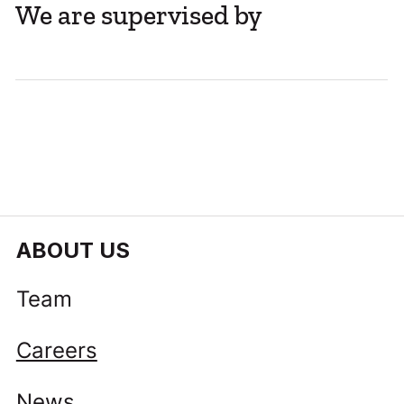
We are supervised by
Mažoms ir vidutinėms įmonėms – iki
100 tūkst. eurų kompensacija už žingsnį
į kapitalo rinką
ABOUT US
Team
Careers
News