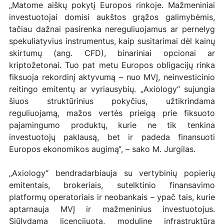
„Matome aiškų pokytį Europos rinkoje. Mažmeniniai 
investuotojai domisi aukštos grąžos galimybėmis, 
tačiau dažnai pasirenka nereguliuojamus ar pernelyg 
spekuliatyvius instrumentus, kaip susitarimai dėl kainų 
skirtumų (ang. CFD), binariniai opcionai ar 
kriptožetonai. Tuo pat metu Europos obligacijų rinka 
fiksuoja rekordinį aktyvumą – nuo MVĮ, neinvesticinio 
reitingo emitentų ar vyriausybių. „Axiology“ sujungia 
šiuos struktūrinius pokyčius, užtikrindama 
reguliuojamą, mažos vertės prieigą prie fiksuoto 
pajamingumo produktų, kurie ne tik tenkina 
investuotojų paklausą, bet ir padeda finansuoti 
Europos ekonomikos augimą“, – sako M. Jurgilas.
„Axiology“ bendradarbiauja su vertybinių popierių 
emitentais, brokeriais, sutelktinio finansavimo 
platformų operatoriais ir neobankais – ypač tais, kurie 
aptarnauja MVĮ ir mažmeninius investuotojus. 
Siūlydama licencijuotą, modulinę infrastruktūrą 