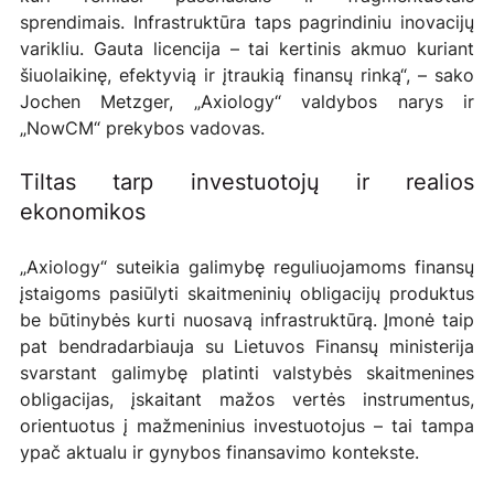
sprendimais. Infrastruktūra taps pagrindiniu inovacijų 
varikliu. Gauta licencija – tai kertinis akmuo kuriant 
šiuolaikinę, efektyvią ir įtraukią finansų rinką“, – sako 
Jochen Metzger, „Axiology“ valdybos narys ir 
„NowCM“ prekybos vadovas.
Tiltas tarp investuotojų ir realios 
ekonomikos
„Axiology“ suteikia galimybę reguliuojamoms finansų 
įstaigoms pasiūlyti skaitmeninių obligacijų produktus 
be būtinybės kurti nuosavą infrastruktūrą. Įmonė taip 
pat bendradarbiauja su Lietuvos Finansų ministerija 
svarstant galimybę platinti valstybės skaitmenines 
obligacijas, įskaitant mažos vertės instrumentus, 
orientuotus į mažmeninius investuotojus – tai tampa 
ypač aktualu ir gynybos finansavimo kontekste.