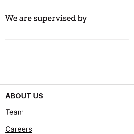
We are supervised by
Mažoms ir vidutinėms įmonėms – iki
100 tūkst. eurų kompensacija už žingsnį
į kapitalo rinką
ABOUT US
Team
Careers