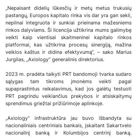
„Nepaisant didelių lūkesčių ir metų metus trukusių 
pastangų, Europos kapitalo rinka vis dar yra gan sekli, 
nepilnai integruota ir sunkiai prieinama mažesniems 
rinkos dalyviams. Ši licencija užtikrina mums galimybę 
veikti kaip vientisai skaitmeninei kapitalo rinkos 
platformai, kas užtikrina procesų sinergiją, mažina 
veiklos kaštus ir didina efektyvumą“, – sako Marius 
Jurgilas, „Axiology“ generalinis direktorius.
2023 m. pradėta taikyti PRT bandomoji tvarka sudaro 
sąlygas tam tikroms įmonėms veikti pagal 
supaprastintus reikalavimus, kad jos galėtų testuoti 
PRT pagrindu veikiančius prekybos ir atsiskaitymų 
sprendimus griežtai prižiūrimoje aplinkoje.
„Axiology“ infrastruktūra jau buvo išbandyta su 
nacionaliniais centriniais bankais, įskaitant Sakartvelo 
nacionalinį banką ir Kolumbijos centrinį banką. 