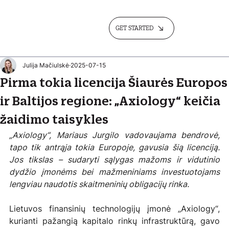
GET STARTED
Julija Mačiulskė
2025-07-15
Pirma tokia licencija Šiaurės Europos
ir Baltijos regione: „Axiology“ keičia
žaidimo taisykles
„Axiology“, Mariaus Jurgilo vadovaujama bendrovė, 
tapo tik antrąja tokia Europoje, gavusia šią licenciją. 
Jos tikslas – sudaryti sąlygas mažoms ir vidutinio 
dydžio įmonėms bei mažmeniniams investuotojams 
lengviau naudotis skaitmeninių obligacijų rinka.
Lietuvos finansinių technologijų įmonė „Axiology“, 
kurianti pažangią kapitalo rinkų infrastruktūrą, gavo 