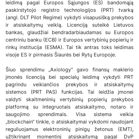
leidimą pagal Europos Sąjungos (ES) bandomąją 
paskirstytojo registro technologijos (PRT) tvarką 
(angl. DLT Pilot Regime) vykdyti visapusišką prekybos 
ir atsiskaitymų veiklą. Licenciją suteikė Lietuvos 
bankas, glaudžiai bendradarbiaudamas su Europos 
centriniu banku (ECB) ir Europos vertybinių popierių ir 
rinkų institucija (ESMA). Tai tik antras toks leidimas 
visoje ES ir pirmasis Šiaurės bei Rytų Europoje.
Šiuo sprendimu „Axiology“ gavo finansų maklerio 
įmonės licenciją bei specialų leidimą vykdyti PRT 
pagrindu veikiančios prekybos ir atsiskaitymų 
sistemos (PRT PAS) funkcijas. Tai leidžia įmonei 
valdyti skaitmeninių vertybinių popierių prekybos 
platformą su integruotais atsiskaitymo, notaro ir 
saugojimo sprendimais. Visa sistema veikia 
„blockchain“ tinkle, o atsiskaitymai vykdomi naudojant 
reguliuojamus elektroninių pinigų žetonus (EMT), 
užtikrinant momentinį atsiskaitymą pagal DvP 