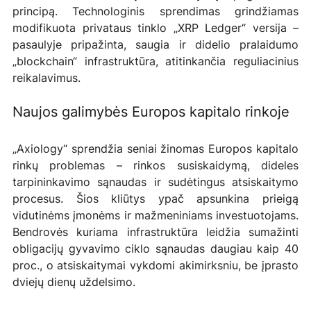
principą. Technologinis sprendimas grindžiamas 
modifikuota privataus tinklo „XRP Ledger“ versija – 
pasaulyje pripažinta, saugia ir didelio pralaidumo 
„blockchain“ infrastruktūra, atitinkančia reguliacinius 
reikalavimus.
Naujos galimybės Europos kapitalo rinkoje
„Axiology“ sprendžia seniai žinomas Europos kapitalo 
rinkų problemas – rinkos susiskaidymą, dideles 
tarpininkavimo sąnaudas ir sudėtingus atsiskaitymo 
procesus. Šios kliūtys ypač apsunkina prieigą 
vidutinėms įmonėms ir mažmeniniams investuotojams. 
Bendrovės kuriama infrastruktūra leidžia sumažinti 
obligacijų gyvavimo ciklo sąnaudas daugiau kaip 40 
proc., o atsiskaitymai vykdomi akimirksniu, be įprasto 
dviejų dienų uždelsimo.