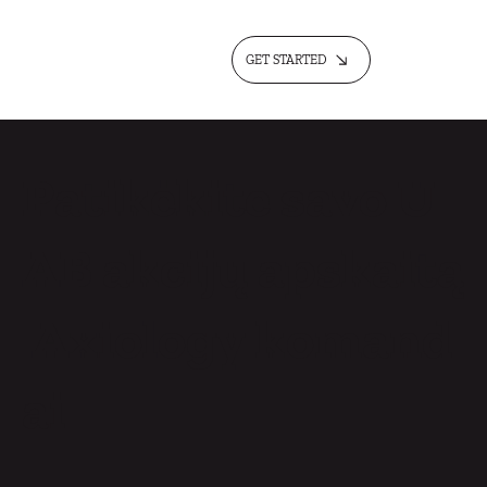
GET STARTED
Patikėkite savo U
AB akcijų apskaitą
Axiology komand
ai