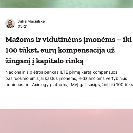
Julija Mačiulskė