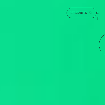
L
EN
GET STARTED
T