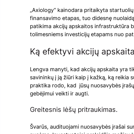
„Axiology“ kainodara pritaikyta startuolių
finansavimo etapas, tuo didesnę nuolaidą 
patikima akcijų apskaitos infrastruktūra b
tolimesniems investicijų etapams nuo pat
Ką efektyvi akcijų apskaita
Lengva manyti, kad akcijų apskaita yra ti
savininkų į ją žiūri kaip į kažką, ką reikia
praktika rodo, kad  jūsų nuosavybės įrašų
gebėjimui veikti ir augti.
Greitesnis lėšų pritraukimas. 
Švarūs, audituojami nuosavybės įrašai s