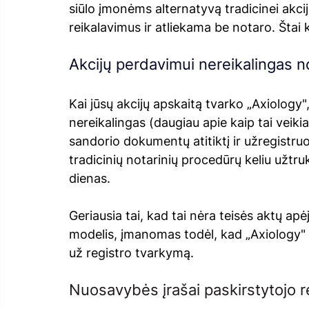
siūlo įmonėms alternatyvą tradicinei akcijų 
reikalavimus ir atliekama be notaro. Štai k
Akcijų perdavimui nereikalingas n
Kai jūsų akcijų apskaitą tvarko „Axiology"
nereikalingas (daugiau apie kaip tai veikia
sandorio dokumentų atitiktį ir užregistru
tradicinių notarinių procedūrų keliu užtru
dienas.
Geriausia tai, kad tai nėra teisės aktų apė
modelis, įmanomas todėl, kad „Axiology" v
už registro tvarkymą.
Nuosavybės įrašai paskirstytojo r