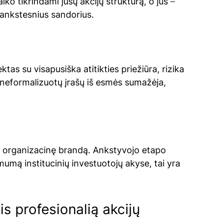
ko tikrindami jūsų akcijų struktūrą, o jūs 
–
 ankstesnius sandorius.
ktas su visapusiška atitikties priežiūra, rizika 
 neformalizuotų įrašų iš esmės sumažėja, 
a organizacinę brandą. Ankstyvojo etapo 
imumą institucinių investuotojų akyse, tai yra 
is profesionalią akcijų 