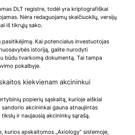
as DLT registre, todėl yra kriptografiškai 
ojamas. Nėra redaguojamų skaičiuoklių, versijų 
i iš tikrųjų sako.
 pasitikėjimą. Kai potencialus investuotojas 
 nuosavybės istoriją, galite nurodyti 
niu būdu tvarkomą dokumentą. Tai tampa 
avimo pokalbyje.
skaitos kiekvienam akcininkui
ybinių popierių sąskaitą, kurioje aiškiai 
o sandorio akcininkai gauna atnaujintas 
–
 tikslų ir naujausią akcininkų sąrašą.
se, kurios apskaitomos „Axiology“ sistemoje, 