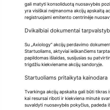
gali matyti konsoliduotą nuosavybės pozic
yra visiškai neįmanoma akcijų apskaitą ad
registruojami emitento centrinėje nuosav
Dvikalbiai dokumentai tarpvalsty
Su „Axiology“ akcijų perdavimo dokumentai
Startuoliams, aktyviai ieškančiems tarptaut
papildomas išlaidas, susijusias su patvirtin
trigdžiu kiekviename akcijų sandoryje.
Startuoliams pritaikyta kainodara
Tvarkinga akcijų apskaita gali būti tikras
kai resursai riboti ir kiekviena minutė svar
suvaldyti nuosavybės pokyčius, padeda i