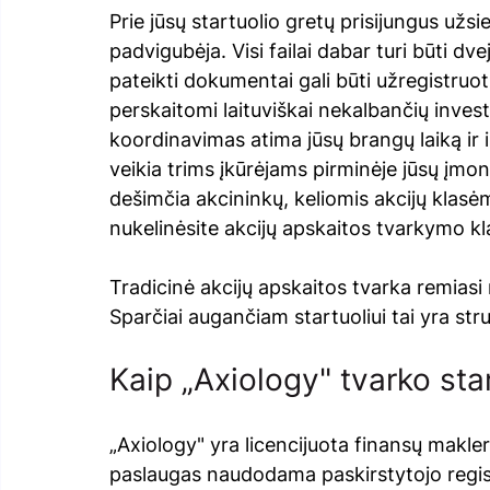
Prie jūsų startuolio gretų prisijungus už
padvigubėja. Visi failai dabar turi būti dve
pateikti dokumentai gali būti užregistruoti
perskaitomi laituviškai nekalbančių inves
koordinavimas atima jūsų brangų laiką ir iš
veikia trims įkūrėjams pirminėje jūsų įmonė
dešimčia akcininkų, keliomis akcijų klasėmi
nukelinėsite akcijų apskaitos tvarkymo kl
Tradicinė akcijų apskaitos tvarka remiasi 
Sparčiai augančiam startuoliui tai yra st
Kaip „Axiology" tvarko sta
„Axiology" yra licencijuota finansų makler
paslaugas naudodama paskirstytojo regist