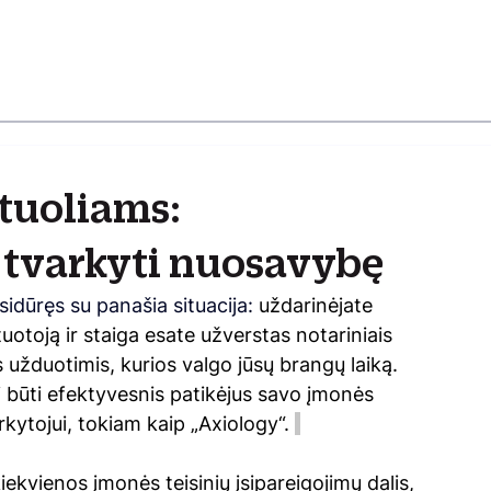
rtuoliams:
 tvarkyti nuosavybę
sidūręs su panašia situacija: 
uždarinėjate 
uotoją ir staiga esate užverstas notariniais 
 užduotimis, kurios valgo jūsų brangų laiką. 
būti efektyvesnis patikėjus savo įmonės 
rkytojui, tokiam kaip „Axiology“. 
ekvienos įmonės teisinių įsipareigojimų dalis, 