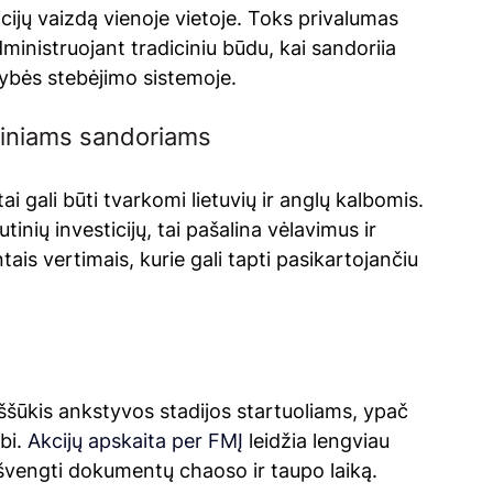
ijų vaizdą vienoje vietoje. Toks privalumas 
ministruojant tradiciniu būdu, kai sandoriia 
ybės stebėjimo sistemoje.
biniams sandoriams
 gali būti tvarkomi lietuvių ir anglų kalbomis. 
inių investicijų, tai pašalina vėlavimus ir 
tais vertimais, kurie gali tapti pasikartojančiu 
 iššūkis ankstyvos stadijos startuoliams, ypač 
bi.
 Akcijų apskaita per FMĮ 
leidžia lengviau 
švengti dokumentų chaoso ir taupo laiką.