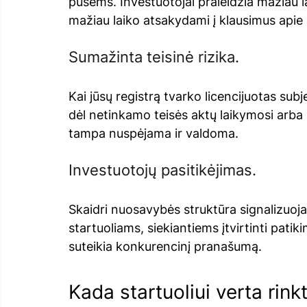
pusėms. Investuotojai praleidžia mažiau lai
mažiau laiko atsakydami į klausimus apie
Sumažinta teisinė rizika. 
Kai jūsų registrą tvarko licencijuotas subje
dėl netinkamo teisės aktų laikymosi arba
tampa nuspėjama ir valdoma.
Investuotojų pasitikėjimas. 
Skaidri nuosavybės struktūra signalizuoj
startuoliams, siekiantiems įtvirtinti patik
suteikia konkurencinį pranašumą. 
Kada startuoliui verta rinkt