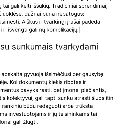
ai gali kelti iššūkių. Tradiciniai sprendimai, 
iuoklėse, dažnai būna nepatogūs: 
imesti. Aiškūs ir tvarkingi įrašai padeda 
i ir išvengti galimų komplikacijų.
a su sunkumais tvarkydami 
 apskaita gyvuoja išsimėčiusi per gausybę 
tėje. Kol dokumentų kiekis ribotas ir 
mentus pavyks rasti, bet įmonei plečiantis, 
is kolektyvui, gali tapti sunku atrasti šiuos itin 
s, rankiniu būdu redaguoti arba trūksta 
s investuotojams ir jų teisininkams tai 
riai gali žlugti.