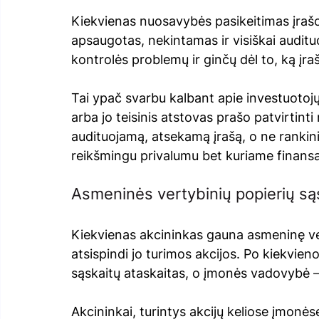
Kiekvienas nuosavybės pasikeitimas įrašom
apsaugotas, nekintamas ir visiškai auditu
kontrolės problemų ir ginčų dėl to, ką įraša
Tai ypač svarbu kalbant apie investuotojų
arba jo teisinis atstovas prašo patvirtinti
audituojamą, atsekamą įrašą, o ne ranki
reikšmingu privalumu bet kuriame finans
Asmeninės vertybinių popierių są
Kiekvienas akcininkas gauna asmeninę vert
atsispindi jo turimos akcijos. Po kiekvien
sąskaitų ataskaitas, o įmonės vadovybė 
Akcininkai, turintys akcijų keliose įmonė