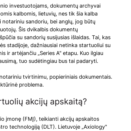
sienio investuotojams, dokumentų archyvai 
jomis kalbomis, lietuvių, nes tik šia kalba 
 notariniu sandoriu, bei anglų, jog būtų 
tuotojų. Šis dvikalbis dokumentų 
pūčia su sandorių susijusias išlaidas. Tai, kas 
s stadijoje, dažniausiai netinka startuoliui su 
s ir artėjančiu „Series A" etapu. Kuo ilgiau 
ausimą, tuo sudėtingiau bus tai padaryti.
notariniu tvirtinimu, popieriniais dokumentais. 
ruktūrinė problema.
rtuolių akcijų apskaitą?
io įmonę (FMĮ), teikianti akcijų apskaitos 
ro technologiją (DLT). Lietuvoje „Axiology" 