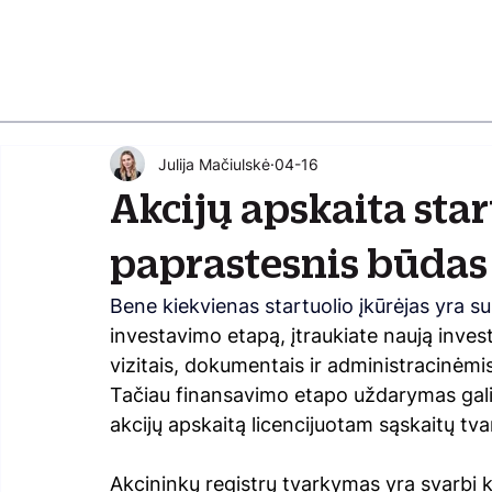
Julija Mačiulskė
04-16
Akcijų apskaita sta
paprastesnis būdas
Bene kiekvienas startuolio įkūrėjas yra su
investavimo etapą, įtraukiate naują invest
vizitais, dokumentais ir administracinėmis
Tačiau finansavimo etapo uždarymas gali 
akcijų apskaitą licencijuotam sąskaitų tva
Akcininkų registrų tvarkymas yra svarbi ki