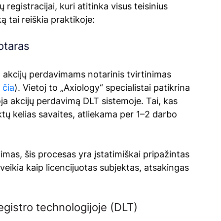
registracijai, kuri atitinka visus teisinius 
ą tai reiškia praktikoje:
otaras
, akcijų perdavimams notarinis tvirtinimas 
 
čia
). Vietoj to „Axiology“ specialistai patikrina 
oja akcijų perdavimą DLT sistemoje. Tai, kas 
ktų kelias savaites, atliekama per 1–2 darbo 
jimas, šis procesas yra įstatimiškai pripažintas 
eikia kaip licencijuotas subjektas, atsakingas 
egistro technologijoje (DLT)