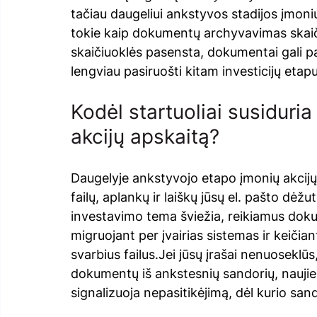
tačiau daugeliui ankstyvos stadijos įmonių t
tokie kaip dokumentų archyvavimas skaič
skaičiuoklės pasensta, dokumentai gali pas
lengviau pasiruošti kitam investicijų etapu
Kodėl startuoliai susiduri
akcijų apskaitą?
Daugelyje ankstyvojo etapo įmonių akcijų
failų, aplankų ir laiškų jūsų el. pašto dėžu
investavimo tema šviežia, reikiamus doku
migruojant per įvairias sistemas ir keičiant
svarbius failus.Jei jūsų įrašai nenuoseklū
dokumentų iš ankstesnių sandorių, naujiem
signalizuoja nepasitikėjimą, dėl kurio sando